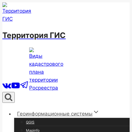
Перейти
к
содержимому
Территория ГИС
Геоинформационные системы
QGIS
Mapinfo