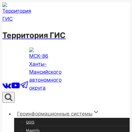
Перейти
к
содержимому
Территория ГИС
Геоинформационные системы
QGIS
Mapinfo