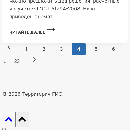
можно предложить два решения: расчетные
и с учетом ГОСТ 51794-2008. Ниже
приведен формат…
МСК-69
ЧИТАЙТЕ ДАЛЕЕ
ТВЕРСКОЙ
ОБЛАСТИ
Навигация
Предыдущая
1
2
3
4
5
6
по
страница
Следующая
…
23
страницам
страница
© 2026 Территория ГИС